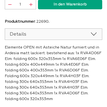
Produkt Anzahl: Gib den gewünschten Wer
In den Warenkorb
Produktnummer:
22690..
Details
Elemente OPEN mit Asteiche Natur furniert und in
Ardesia matt lackiert. bestehend aus: 1x RVA4D06F
Elm. folding 600x 320x353mm 1x RVA6E06F Elm.
folding 600x 400x449mm 1x RVA4E06F Elm.
folding 600x 400x353mm 1x RVA6D06F Elm.
Folding 600x 320x449mm 1x RVA4H03F Elm.
folding 300x 640x353mm 1x RVA4H03F Elm.
folding 300x 640x353mm 1x RVA4H03F Elm.
folding 300x 640x353mm 1x RVA4D06F Elm.
folding 600x 320x353mm