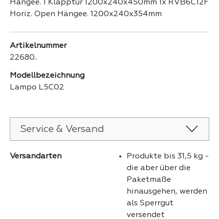
Hängee. 1 Klapptür 1200x240x450mm 1x RVB6C12F
Horiz. Open Hängee. 1200x240x354mm
Artikelnummer
22680..
Modellbezeichnung
Lampo L5C02
Service & Versand
Versandarten
Produkte bis 31,5 kg -
die aber über die
Paketmaße
hinausgehen, werden
als Sperrgut
versendet