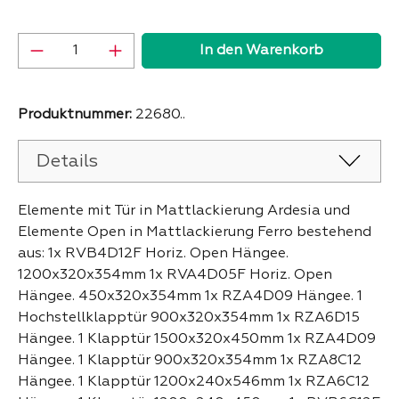
Produkt Anzahl: Gib den gewünschten Wer
In den Warenkorb
Produktnummer:
22680..
Details
Elemente mit Tür in Mattlackierung Ardesia und
Elemente Open in Mattlackierung Ferro bestehend
aus: 1x RVB4D12F Horiz. Open Hängee.
1200x320x354mm 1x RVA4D05F Horiz. Open
Hängee. 450x320x354mm 1x RZA4D09 Hängee. 1
Hochstellklapptür 900x320x354mm 1x RZA6D15
Hängee. 1 Klapptür 1500x320x450mm 1x RZA4D09
Hängee. 1 Klapptür 900x320x354mm 1x RZA8C12
Hängee. 1 Klapptür 1200x240x546mm 1x RZA6C12