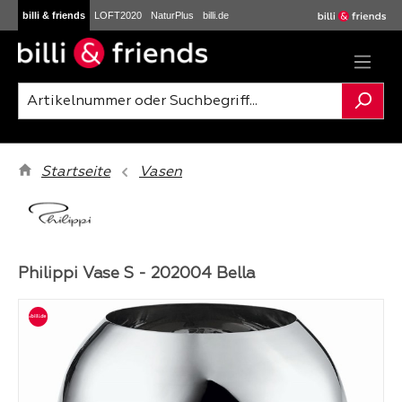
billi & friends
LOFT2020
NaturPlus
billi.de
Zum Hauptinhalt springen
Startseite
Vasen
Philippi Vase S - 202004 Bella
Bildergalerie überspringen