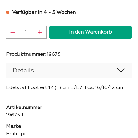
Verfügbar in 4 - 5 Wochen
Produkt Anzahl: Gib den gewünschten Wer
In den Warenkorb
Produktnummer:
19675..1
Details
Edelstahl poliert 12 (h) cm L/B/H ca. 16/16/12 cm
Artikelnummer
19675..1
Marke
Philippi