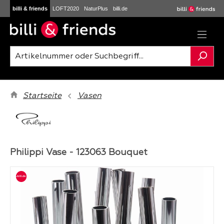
billi & friends
LOFT2020
NaturPlus
billi.de
Zum Hauptinhalt springen
Startseite
Vasen
Philippi Vase - 123063 Bouquet
Bildergalerie überspringen