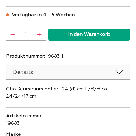
Verfügbar in 4 - 5 Wochen
Produkt Anzahl: Gib den gewünschten Wer
In den Warenkorb
Produktnummer:
19683..1
Details
Glas Aluminium poliert 24 (d) cm L/B/H ca.
24/24/17 cm
Artikelnummer
19683..1
Marke