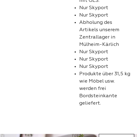
mit GLS.
Nur Skyport
Nur Skyport
Abholung des
Artikels unserem
Zentrallager in
Mülheim-Kärlich
Nur Skyport
Nur Skyport
Nur Skyport
Produkte über 31,5 kg
wie Möbel usw.
werden frei
Bordsteinkante
geliefert.