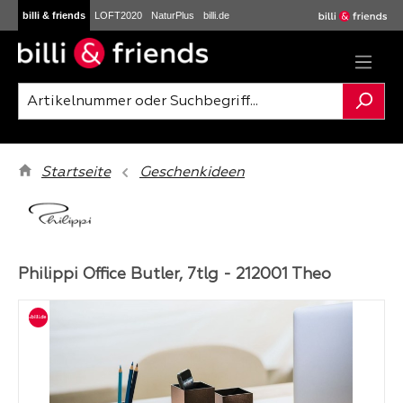
billi & friends
LOFT2020
NaturPlus
billi.de
Zum Hauptinhalt springen
Startseite
Geschenkideen
Philippi Office Butler, 7tlg - 212001 Theo
Bildergalerie überspringen