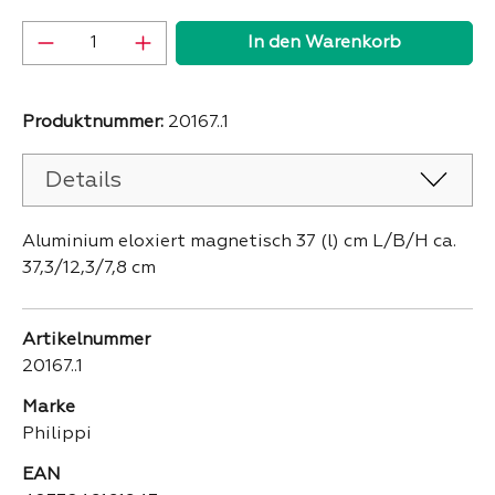
Produkt Anzahl: Gib den gewünschten Wer
In den Warenkorb
Produktnummer:
20167..1
Details
Aluminium eloxiert magnetisch 37 (l) cm L/B/H ca.
37,3/12,3/7,8 cm
Artikelnummer
20167..1
Marke
Philippi
EAN