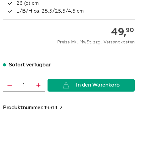
26 (d) cm
L/B/H ca. 25,5/25,5/4,5 cm
49,
90
Preise inkl. MwSt. zzgl. Versandkosten
Sofort verfügbar
Produkt Anzahl: Gib den gewünschten 
In den Warenkorb
Produktnummer:
19314..2