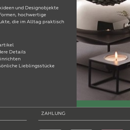
nkideen und Designobjekte
 Formen, hochwertige
ukte, die im Alltag praktisch
rtikel
ere Details
inrichten
önliche Lieblingsstücke
ZAHLUNG