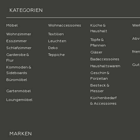
KATEGORIEN
Möbel
Wohnaccessoires
Küche &
Wer
Haushalt
Wohnzimmer
Textilien
Abv
Töpfe &
Esszimmer
Leuchten
Pfannen
Schlafzimmer
Deko
fri
Gläser
Garderobe &
Teppiche
Badaccessoires
Flur
Gut
Haushaltswaren
Kommoden &
Sideboards
Geschirr &
Porzellan
Büromöbel
Besteck &
Gartenmöbel
Messer
Küchenbedarf
Loungemöbel
& Accessoires
MARKEN