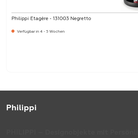
Philippi Etagère - 131003 Negretto
Verfügbar in 4 - 5 Wochen
-
Verkaufspreis:
159,
Philippi
PHILIPPI – Designobjekte mit Persönli