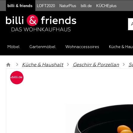
billi & friends
LOFT2020
NaturPlus
billi.de
KÜCHEplus
m Hauptinhalt springen
Zur Suche springen
Zur Hauptnavigation springen
Möbel
Gartenmöbel
Wohnaccessoires
Küche & Hau
Küche & Haushalt
Geschirr & Porzellan
S
Bildergalerie überspringen