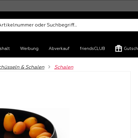
shalt
Werbung
Abverkauf
friendsCLUB
Gutsch
chüsseln & Schalen
Schalen