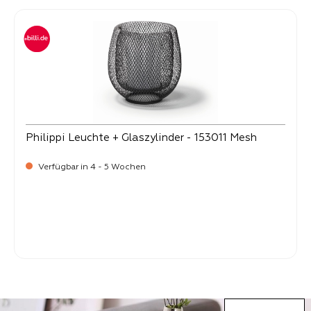
Philippi Leuchte + Glaszylinder - 153011 Mesh
Verfügbar in 4 - 5 Wochen
Verkaufspreis:
39,
90