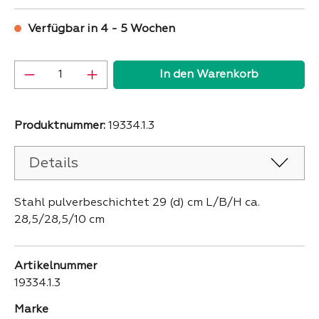
Verfügbar in 4 - 5 Wochen
Produkt Anzahl: Gib den gewünschten Wer
In den Warenkorb
Produktnummer:
19334.1.3
Details
Stahl pulverbeschichtet 29 (d) cm L/B/H ca.
28,5/28,5/10 cm
Artikelnummer
19334.1.3
Marke