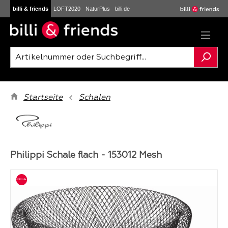
billi & friends
LOFT2020
NaturPlus
billi.de
Zum Hauptinhalt springen
Startseite
Schalen
Philippi Schale flach - 153012 Mesh
Bildergalerie überspringen