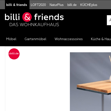
billi & friends
LOFT2020
NaturPlus
billi.de
KÜCHEplus
m Hauptinhalt springen
Zur Suche springen
Zur Hauptnavigation springen
Möbel
Gartenmöbel
Wohnaccessoires
Küche & Hau
Bildergalerie überspringen