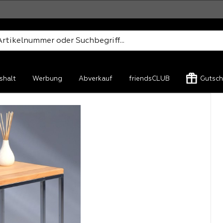
shalt
Werbung
Abverkauf
friendsCLUB
Gutsch