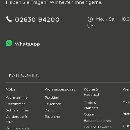
Haben Sie Fragen? Wir helfen Ihnen gerne.
02630 94200
Mo. - Sa. 10.0
Uhr
WhatsApp
KATEGORIEN
Möbel
Wohnaccessoires
Küche &
Wer
Haushalt
Wohnzimmer
Textilien
Abv
Töpfe &
Esszimmer
Leuchten
Pfannen
Schlafzimmer
Deko
fri
Gläser
Garderobe &
Teppiche
Badaccessoires
Flur
Gut
Haushaltswaren
Kommoden &