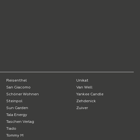
Reisenthel
Unikat
San Giacomo
Van Well
Schöner Wohnen
Yankee Candle
Steinpol
Zehdenick
Sun Garden
Zuiver
Tala Energy
Taschen Verlag
Tiado
Tommy M