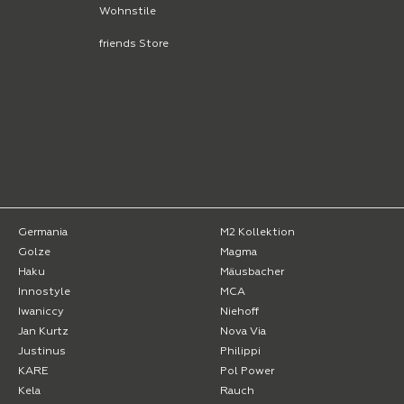
Wohnstile
friends Store
Germania
M2 Kollektion
Golze
Magma
Haku
Mäusbacher
Innostyle
MCA
Iwaniccy
Niehoff
Jan Kurtz
Nova Via
Justinus
Philippi
KARE
Pol Power
Kela
Rauch