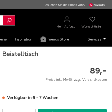
Besuchen Sie die Shops von
Mein Auftrag
Wunschliste
eine
Inspiration
friends Store
Services
Beistelltisch
-
89,
Preise inkl. MwSt. zzgl. Versandkosten
Verfügbar in 6 - 7 Wochen