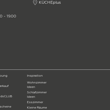
KÜCHEplus
0 - 19.00
bung
Inspiration
Wohnzimmer
erkauf
Ideen
Schlafzimmer
endsCLUB
Ideen
Esszimmer
scheine
Kleine Räume