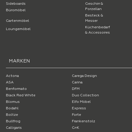
Sideboards
Geschirr &
Porzellan
Büromöbel
Besteck &
Gartenmöbel
Messer
Küchenbedarf
Loungemöbel
& Accessoires
MARKEN
Actona
Carega Design
ASA
Carina
Benformato
DFM
Black Red White
Duo Collection
Blomus
Elfo Möbel
Bodahl
Express
Boltze
Forte
Bullfrog
Frankenstolz
Calligaris
G+K