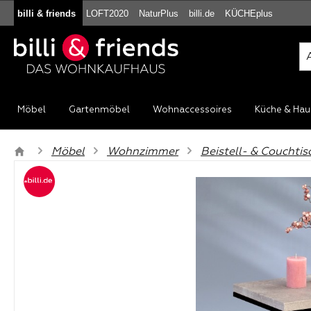
billi & friends
LOFT2020
NaturPlus
billi.de
KÜCHEplus
m Hauptinhalt springen
Zur Suche springen
Zur Hauptnavigation springen
Möbel
Gartenmöbel
Wohnaccessoires
Küche & Hau
Möbel
Wohnzimmer
Beistell- & Couchtis
Bildergalerie überspringen