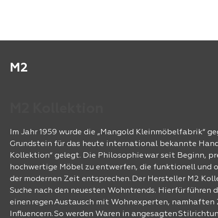
M2
M2 Kollektion
Im Jahr 1959 wurde die „Mangold Kleinmöbelfabrik“ ge
Grundstein für das heute international bekannte Ha
Kollektion“ gelegt. Die Philosophie war seit Beginn, pr
hochwertige Möbel zu entwerfen, die funktionell und
der modernen Zeit entsprechen. Der Hersteller M2 Kolle
Suche nach den neuesten Wohntrends. Hierfür führen d
einen regen Austausch mit Wohnexperten, namhaften Z
Influencern. So werden Waren in angesagten Stilrichtu