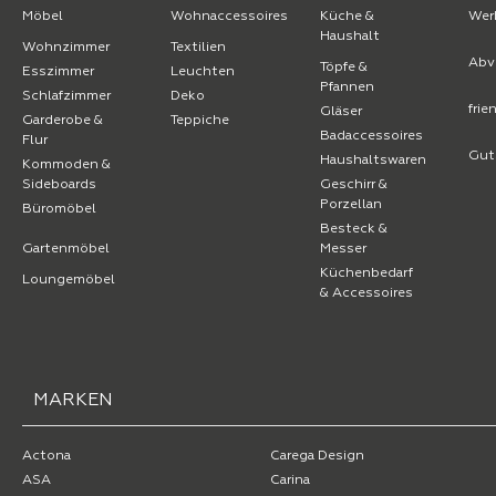
Möbel
Wohnaccessoires
Küche &
Wer
Haushalt
Wohnzimmer
Textilien
Abv
Töpfe &
Esszimmer
Leuchten
Pfannen
Schlafzimmer
Deko
fri
Gläser
Garderobe &
Teppiche
Badaccessoires
Flur
Gut
Haushaltswaren
Kommoden &
Sideboards
Geschirr &
Porzellan
Büromöbel
Besteck &
Gartenmöbel
Messer
Küchenbedarf
Loungemöbel
& Accessoires
MARKEN
Actona
Carega Design
ASA
Carina