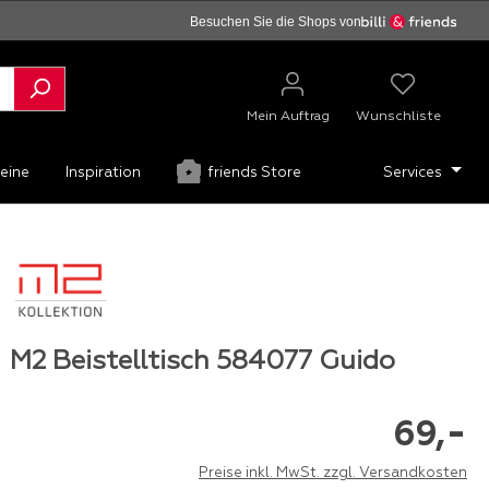
Besuchen Sie die Shops von
Mein Auftrag
Wunschliste
eine
Inspiration
friends Store
Services
M2 Beistelltisch 584077 Guido
-
69,
Preise inkl. MwSt. zzgl. Versandkosten