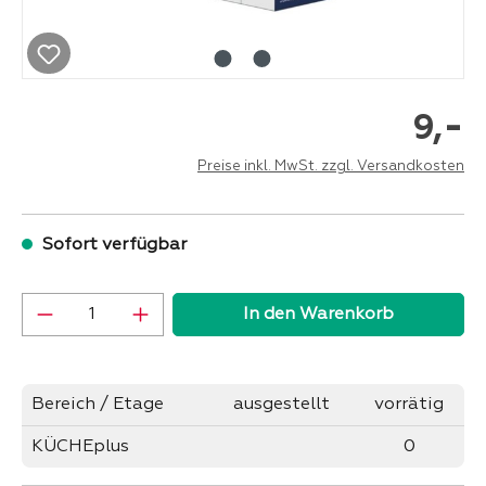
-
9,
Preise inkl. MwSt. zzgl. Versandkosten
Sofort verfügbar
Produkt Anzahl: Gib den gewünschten Wer
In den Warenkorb
Bereich / Etage
ausgestellt
vorrätig
KÜCHEplus
0