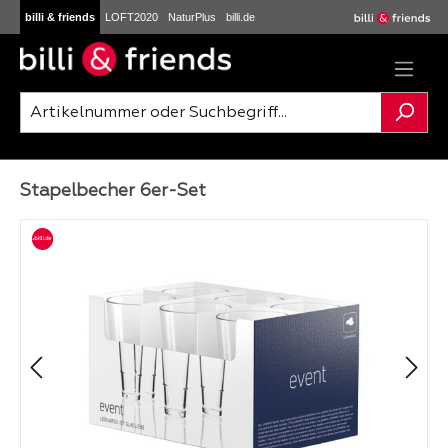
billi & friends
LOFT2020
NaturPlus
billi.de
Zum Hauptinhalt springen
Stapelbecher 6er-Set
Bildergalerie überspringen