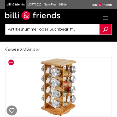
billi & friends
LOFT2020
NaturPlus
billi.de
Zum Hauptinhalt springen
Gewürzständer
Bildergalerie überspringen