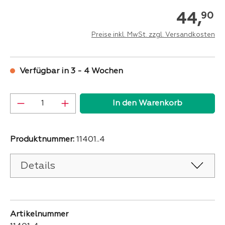
44,
90
Preise inkl. MwSt. zzgl. Versandkosten
Verfügbar in 3 - 4 Wochen
Produkt Anzahl: Gib den gewünschten Wer
In den Warenkorb
Produktnummer:
11401..4
Details
Artikelnummer