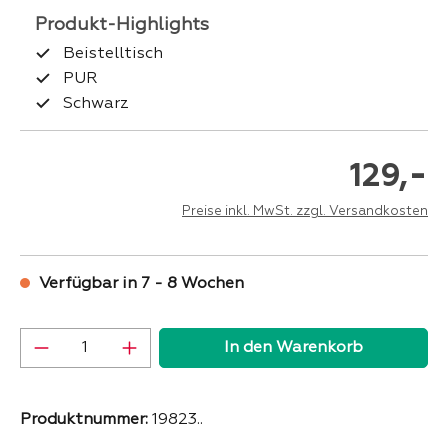
Beistelltisch
PUR
Schwarz
-
129,
Preise inkl. MwSt. zzgl. Versandkosten
Verfügbar in 7 - 8 Wochen
Produkt Anzahl: Gib den gewünschten Wer
In den Warenkorb
Produktnummer:
19823..