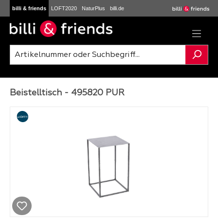
billi & friends
LOFT2020
NaturPlus
billi.de
Zum Hauptinhalt springen
Beistelltisch - 495820 PUR
Bildergalerie überspringen