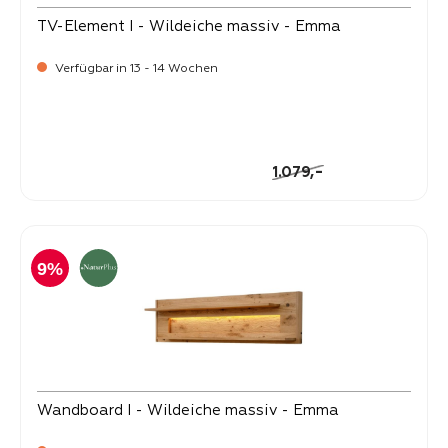
TV-Element I - Wildeiche massiv - Emma
Verfügbar in 13 - 14 Wochen
-
Verkaufspreis:
999,
Regulärer Preis:
-
1.079,
9%
Wandboard I - Wildeiche massiv - Emma