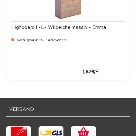
Highboard II-L - Wildeiche massiv - Emma
Verfügbar in 13 - 14 Wochen
-
Verkaufspreis:
1.799,
Regulärer Preis:
-
1.879,
VERSAND