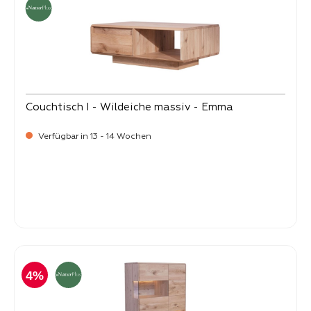
Couchtisch I - Wildeiche massiv - Emma
Verfügbar in 13 - 14 Wochen
-
Verkaufspreis:
999,
4%