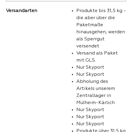
Versandarten
Produkte bis 31,5 kg -
die aber über die
Paketmaße
hinausgehen, werden
als Sperrgut
versendet
Versand als Paket
mit GLS.
Nur Skyport
Nur Skyport
Abholung des
Artikels unserem
Zentrallager in
Mülheim-Kärlich
Nur Skyport
Nur Skyport
Nur Skyport
Produkte über 31,5 kg