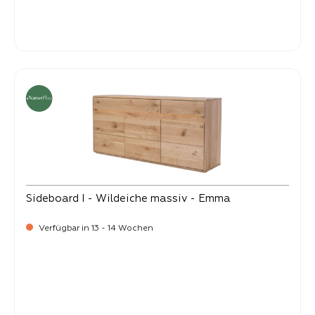
-
Verkaufspreis:
479,
Sideboard I - Wildeiche massiv - Emma
Verfügbar in 13 - 14 Wochen
-
Verkaufspreis:
1.799,