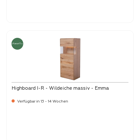
-
Verkaufspreis:
1.499,
Highboard I-R - Wildeiche massiv - Emma
Verfügbar in 13 - 14 Wochen
-
Verkaufspreis:
1.299,