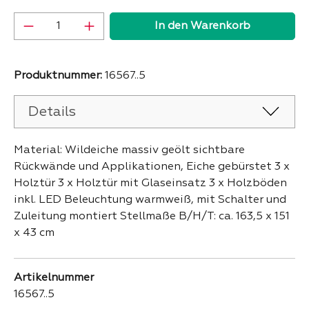
Produkt Anzahl: Gib den gewünschten Wer
In den Warenkorb
Produktnummer:
16567..5
Details
Material: Wildeiche massiv geölt sichtbare
Rückwände und Applikationen, Eiche gebürstet 3 x
Holztür 3 x Holztür mit Glaseinsatz 3 x Holzböden
inkl. LED Beleuchtung warmweiß, mit Schalter und
Zuleitung montiert Stellmaße B/H/T: ca. 163,5 x 151
x 43 cm
Artikelnummer
16567..5