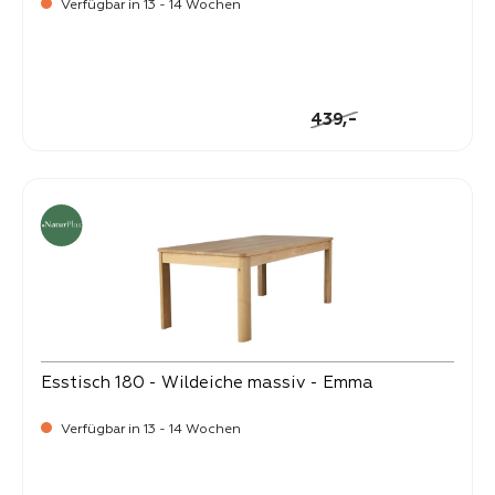
Verfügbar in 13 - 14 Wochen
-
Verkaufspreis:
399,
Regulärer Preis:
-
439,
Esstisch 180 - Wildeiche massiv - Emma
Verfügbar in 13 - 14 Wochen