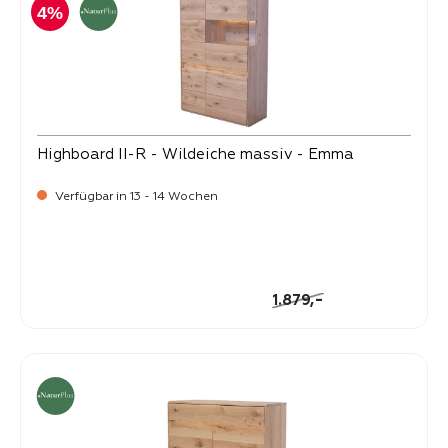
4%
Highboard II-R - Wildeiche massiv - Emma
Verfügbar in 13 - 14 Wochen
-
Verkaufspreis:
1.799,
Regulärer Preis:
-
1.879,