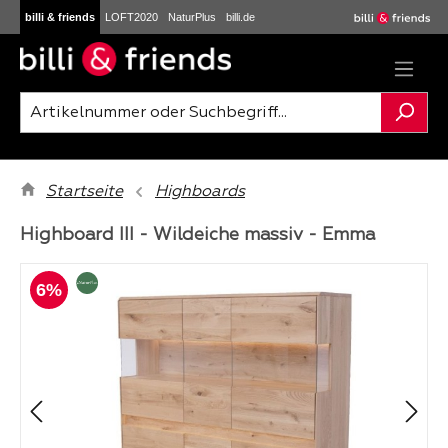
billi & friends
LOFT2020
NaturPlus
billi.de
Zum Hauptinhalt springen
Startseite
Highboards
Highboard III - Wildeiche massiv - Emma
Bildergalerie überspringen
6%