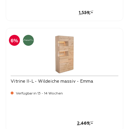
-
Verkaufspreis:
1.499,
Regulärer Preis:
-
1.559,
6%
Vitrine II-L - Wildeiche massiv - Emma
Verfügbar in 13 - 14 Wochen
-
Verkaufspreis:
2.299,
Regulärer Preis:
-
2.469,