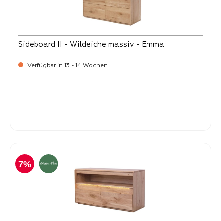
Sideboard II - Wildeiche massiv - Emma
Verfügbar in 13 - 14 Wochen
-
Verkaufspreis:
1.469,
7%