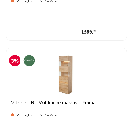
Verfügbar in 13 - 14 Wochen
-
Verkaufspreis:
1.499,
Regulärer Preis:
-
1.559,
3%
Vitrine I-R - Wildeiche massiv - Emma
Verfügbar in 13 - 14 Wochen