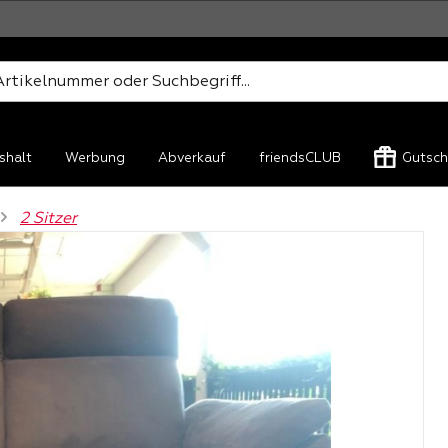
shalt
Werbung
Abverkauf
friendsCLUB
Gutsch
2 Sitzer