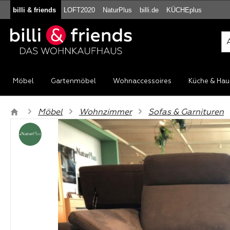
billi & friends
LOFT2020
NaturPlus
billi.de
KÜCHEplus
m Hauptinhalt springen
Zur Suche springen
Zur Hauptnavigation springen
Möbel
Gartenmöbel
Wohnaccessoires
Küche & Hau
Möbel
Wohnzimmer
Sofas & Garnituren
Bildergalerie überspringen