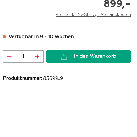
-
899,
Preise inkl. MwSt. zzgl. Versandkosten
Verfügbar in 9 - 10 Wochen
Produkt Anzahl: Gib den gewünschten 
In den Warenkorb
Produktnummer:
85699..9