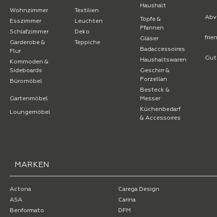
Haushalt
Wohnzimmer
Textilien
Abv
Töpfe &
Esszimmer
Leuchten
Pfannen
Schlafzimmer
Deko
fri
Gläser
Garderobe &
Teppiche
Badaccessoires
Flur
Gut
Haushaltswaren
Kommoden &
Sideboards
Geschirr &
Porzellan
Büromöbel
Besteck &
Gartenmöbel
Messer
Küchenbedarf
Loungemöbel
& Accessoires
MARKEN
Actona
Carega Design
ASA
Carina
Benformato
DFM