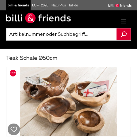
billi & friends
LOFT2020
NaturPlus
billi.de
Zum Hauptinhalt springen
Teak Schale Ø50cm
Bildergalerie überspringen