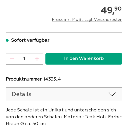
49,
90
Preise inkl. MwSt. zzgl. Versandkosten
Sofort verfügbar
Produkt Anzahl: Gib den gewünschten Wer
In den Warenkorb
Produktnummer:
14333..4
Details
Jede Schale ist ein Unikat und unterscheiden sich
von den anderen Schalen. Material: Teak Holz Farbe:
Braun Ø ca. 50 cm