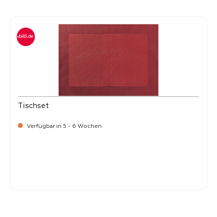
Produktgalerie überspringen
Tischset
Verfügbar in 5 - 6 Wochen
Verkaufspreis:
4,
90