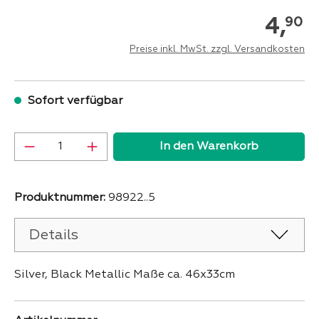
4,
90
Preise inkl. MwSt. zzgl. Versandkosten
Sofort verfügbar
Produkt Anzahl: Gib den gewünschten Wer
In den Warenkorb
Produktnummer:
98922..5
Details
Silver, Black Metallic Maße ca. 46x33cm