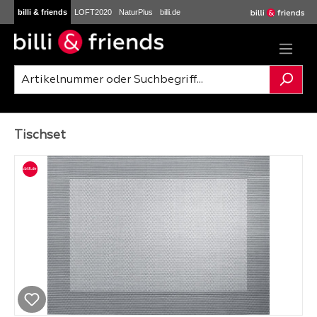
billi & friends
LOFT2020
NaturPlus
billi.de
Zum Hauptinhalt springen
Tischset
Bildergalerie überspringen