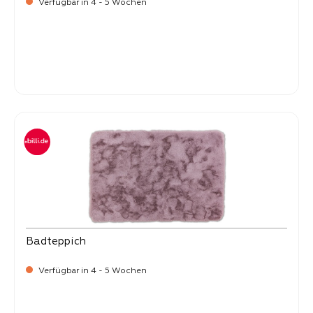
Verfügbar in 4 - 5 Wochen
Verkaufspreis:
54,
90
Badteppich
Verfügbar in 4 - 5 Wochen