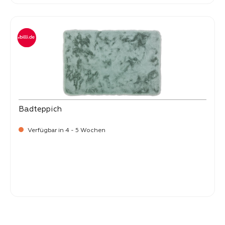
Badteppich
Verfügbar in 4 - 5 Wochen
Verkaufspreis:
54,
90