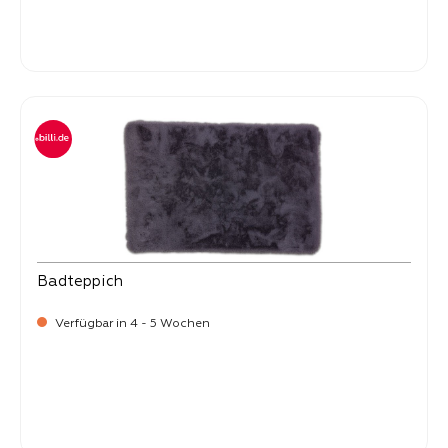
Verkaufspreis:
54,
90
Badteppich
Verfügbar in 4 - 5 Wochen
Verkaufspreis:
54,
90