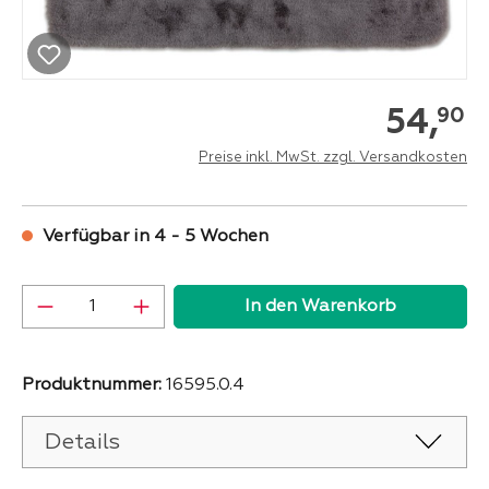
54,
90
Preise inkl. MwSt. zzgl. Versandkosten
Verfügbar in 4 - 5 Wochen
Produkt Anzahl: Gib den gewünschten Wer
In den Warenkorb
Produktnummer:
16595.0.4
Details