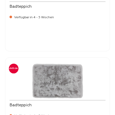
Badteppich
Verfügbar in 4 - 5 Wochen
Verkaufspreis:
54,
90
Badteppich