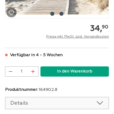
34,
90
Preise inkl. MwSt. zzgl. Versandkosten
Verfügbar in 4 - 5 Wochen
Produkt Anzahl: Gib den gewünschten Wer
In den Warenkorb
Produktnummer:
16490.2.8
Details