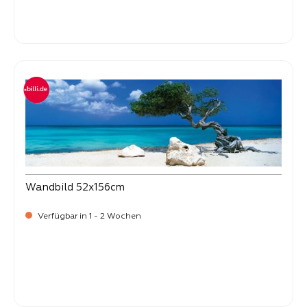
Verkaufspreis:
49,
90
Wandbild 52x156cm
Verfügbar in 1 - 2 Wochen
Verkaufspreis:
49,
90