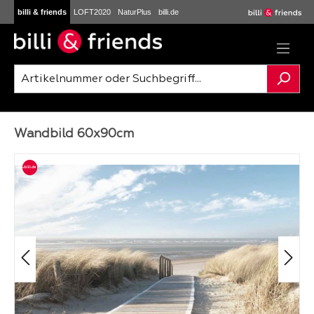
billi & friends
LOFT2020
NaturPlus
billi.de
Zum Hauptinhalt springen
Wandbild 60x90cm
Bildergalerie überspringen