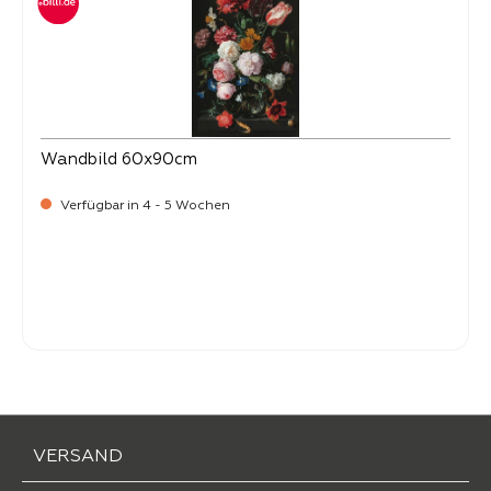
Wandbild 60x90cm
Verfügbar in 4 - 5 Wochen
Verkaufspreis:
34,
90
VERSAND