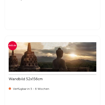
Verkaufspreis:
34,
90
Wandbild 52x156cm
Verfügbar in 5 - 6 Wochen