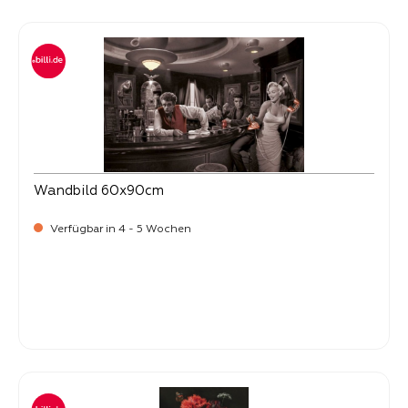
Wandbild 60x90cm
Verfügbar in 4 - 5 Wochen
Verkaufspreis:
34,
90