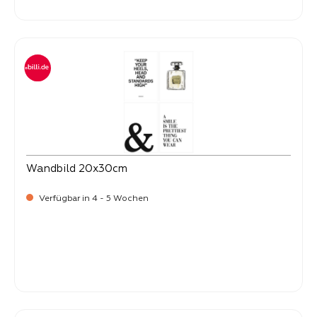
9,
Wandbild 20x30cm
Verfügbar in 4 - 5 Wochen
Verkaufspreis:
9,
90