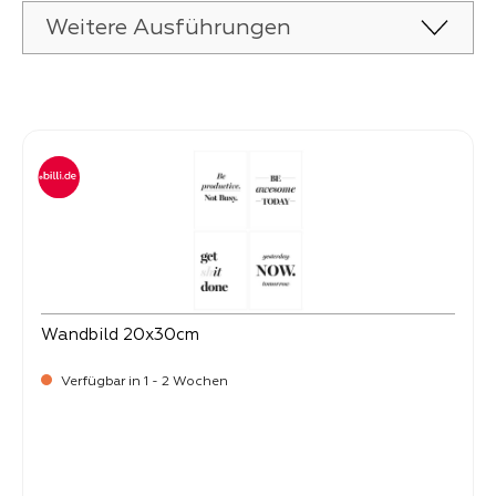
Weitere Ausführungen
Produktgalerie überspringen
Wandbild 20x30cm
Verfügbar in 1 - 2 Wochen
Verkaufspreis:
90