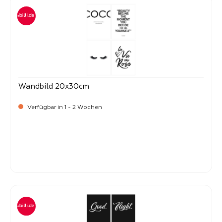
Wandbild 20x30cm
Verfügbar in 1 - 2 Wochen
Verkaufspreis:
9,
90