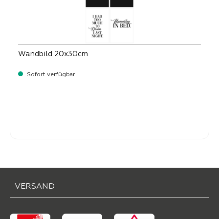
Wandbild 20x30cm
Sofort verfügbar
Verkaufspreis:
9,
90
VERSAND