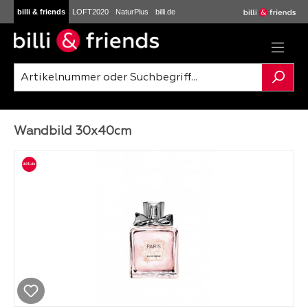
billi & friends
LOFT2020
NaturPlus
billi.de
Zum Hauptinhalt springen
Wandbild 30x40cm
Bildergalerie überspringen