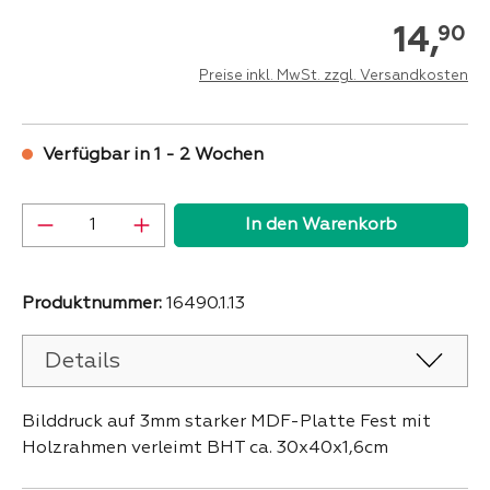
14,
90
Preise inkl. MwSt. zzgl. Versandkosten
Verfügbar in 1 - 2 Wochen
Produkt Anzahl: Gib den gewünschten Wer
In den Warenkorb
Produktnummer:
16490.1.13
Details
Bilddruck auf 3mm starker MDF-Platte Fest mit
Holzrahmen verleimt BHT ca. 30x40x1,6cm