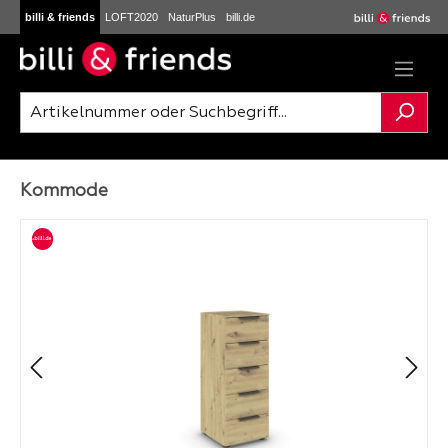
billi & friends
LOFT2020
NaturPlus
billi.de
Zum Hauptinhalt springen
Kommode
Bildergalerie überspringen