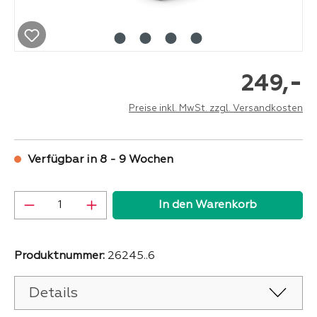
-
249,
Preise inkl. MwSt. zzgl. Versandkosten
Verfügbar in 8 - 9 Wochen
Produkt Anzahl: Gib den gewünschten Wer
In den Warenkorb
Produktnummer:
26245..6
Details