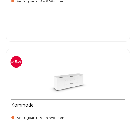
Verfügbar in 8 - 9 Wochen
-
Verkaufspreis:
499,
Kommode
Verfügbar in 8 - 9 Wochen