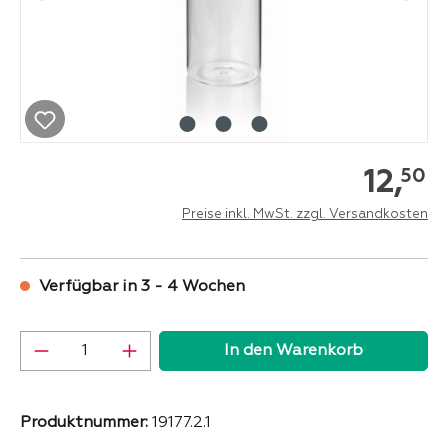
12,
50
Preise inkl. MwSt. zzgl. Versandkosten
Verfügbar in 3 - 4 Wochen
Produkt Anzahl: Gib den gewünschten Wer
In den Warenkorb
Produktnummer:
19177.2.1