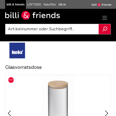
billi & friends
LOFT2020
NaturPlus
billi.de
Zum Hauptinhalt springen
Glasvorratsdose
Bildergalerie überspringen