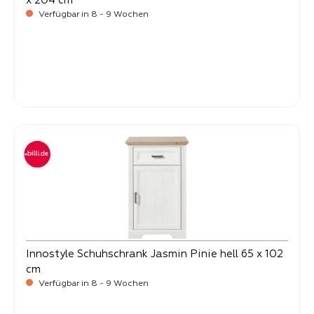
x 204 cm
Verfügbar in 8 - 9 Wochen
-
Verkaufspreis:
499,
Innostyle Schuhschrank Jasmin Pinie hell 65 x 102
cm
Verfügbar in 8 - 9 Wochen