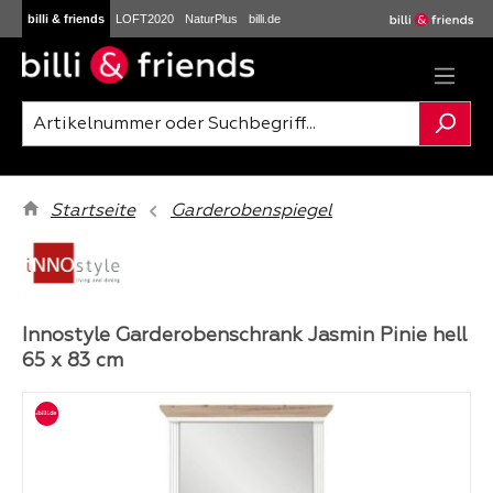
billi & friends
LOFT2020
NaturPlus
billi.de
Zum Hauptinhalt springen
Startseite
Garderobenspiegel
Innostyle Garderobenschrank Jasmin Pinie hell
65 x 83 cm
Bildergalerie überspringen