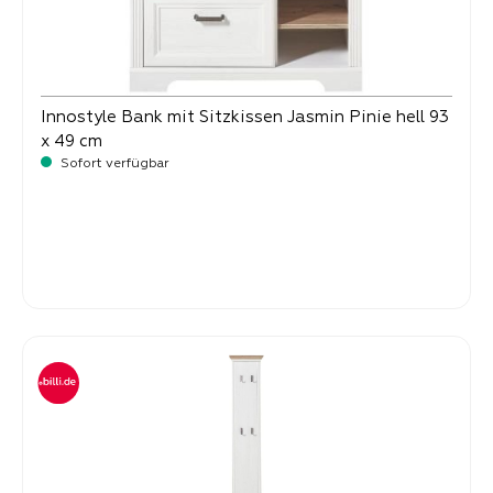
Innostyle Bank mit Sitzkissen Jasmin Pinie hell 93
x 49 cm
Sofort verfügbar
-
Verkaufspreis:
249,