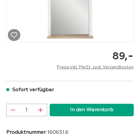
-
89,
Preise inkl. MwSt. zzgl. Versandkosten
Sofort verfügbar
Produkt Anzahl: Gib den gewünschten Wer
In den Warenkorb
Produktnummer:
16063.1.6