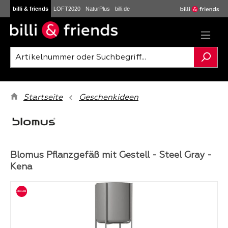
billi & friends
LOFT2020
NaturPlus
billi.de
Zum Hauptinhalt springen
Startseite
Geschenkideen
Blomus Pflanzgefäß mit Gestell - Steel Gray -
Kena
Bildergalerie überspringen