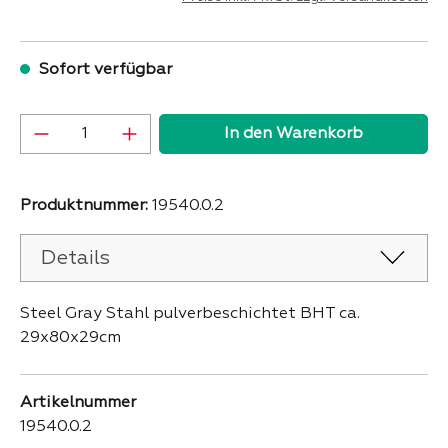
Sofort verfügbar
Produkt Anzahl: Gib den gewünschten Wer
In den Warenkorb
Produktnummer:
19540.0.2
Details
Steel Gray Stahl pulverbeschichtet BHT ca.
29x80x29cm
Artikelnummer
19540.0.2