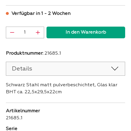
Verfügbar in 1 - 2 Wochen
Produkt Anzahl: Gib den gewünschten Wer
In den Warenkorb
Produktnummer:
21685..1
Details
Schwarz Stahl matt pulverbeschichtet, Glas klar
BHT ca. 22,5x29,5x22cm
Artikelnummer
21685..1
Serie