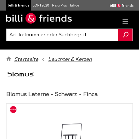
billi & friends
LOFT2020
NaturPlus
billi.de
Zum Hauptinhalt springen
Startseite
Leuchter & Kerzen
Blomus Laterne - Schwarz - Finca
Bildergalerie überspringen