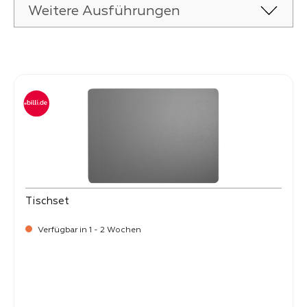
Weitere Ausführungen
Produktgalerie überspringen
Tischset
Verfügbar in 1 - 2 Wochen
Verkaufspreis:
8,
50