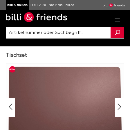
billi & friends
LOFT2020
NaturPlus
billi.de
Zum Hauptinhalt springen
Tischset
Bildergalerie überspringen