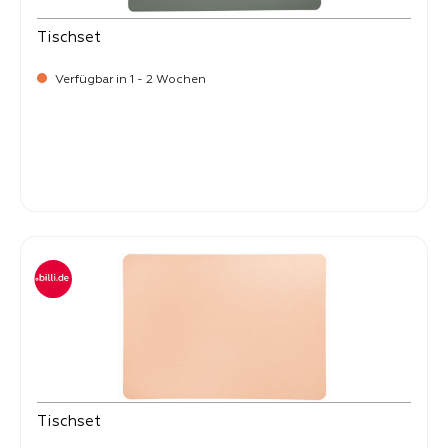
Tischset
Verfügbar in 1 - 2 Wochen
Verkaufspreis:
8,
50
Tischset