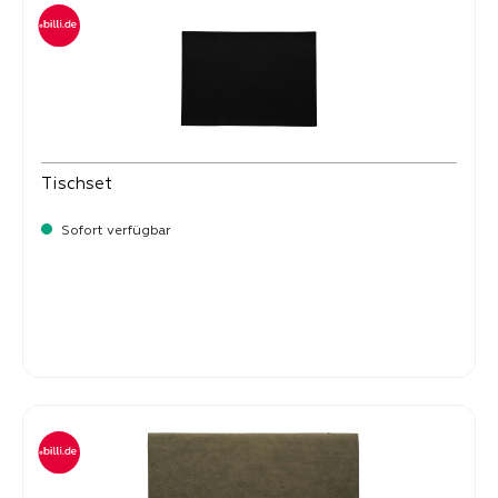
Tischset
Sofort verfügbar
Verkaufspreis:
8,
50