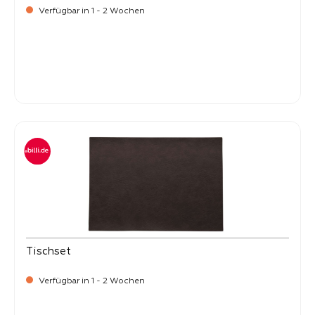
Verfügbar in 1 - 2 Wochen
Verkaufspreis:
8,
50
Tischset
Verfügbar in 1 - 2 Wochen