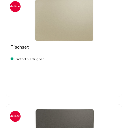
Tischset
Sofort verfügbar
Verkaufspreis:
8,
50