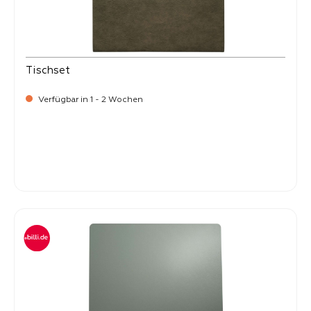
Tischset
Verfügbar in 1 - 2 Wochen
Verkaufspreis:
8,
50