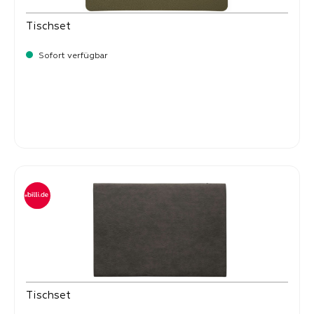
Tischset
Sofort verfügbar
Verkaufspreis:
8,
50
Tischset