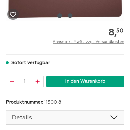
8,
50
Preise inkl. MwSt. zzgl. Versandkosten
Sofort verfügbar
Produkt Anzahl: Gib den gewünschten Wer
In den Warenkorb
Produktnummer:
11500..8
Details