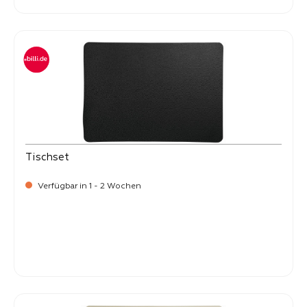
Tischset
Verfügbar in 1 - 2 Wochen
Verkaufspreis:
8,
50