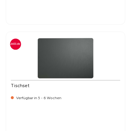
Verkaufspreis:
8,
50
Tischset
Verfügbar in 5 - 6 Wochen
Verkaufspreis:
8,
50