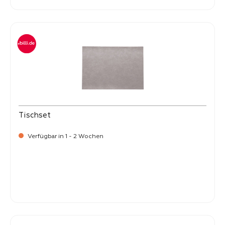
Tischset
Verfügbar in 1 - 2 Wochen
Verkaufspreis:
8,
50