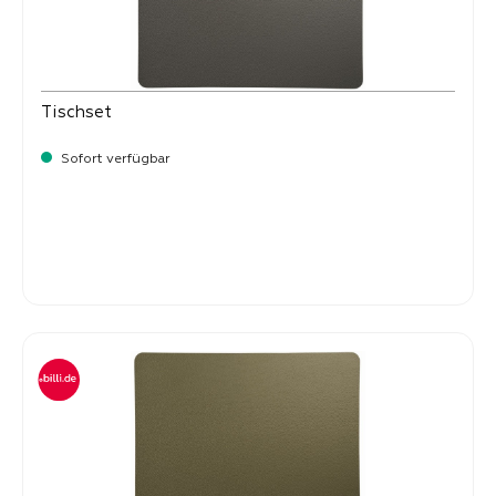
Tischset
Sofort verfügbar
Verkaufspreis:
8,
50