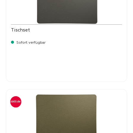
Tischset
Sofort verfügbar
Verkaufspreis:
8,
50