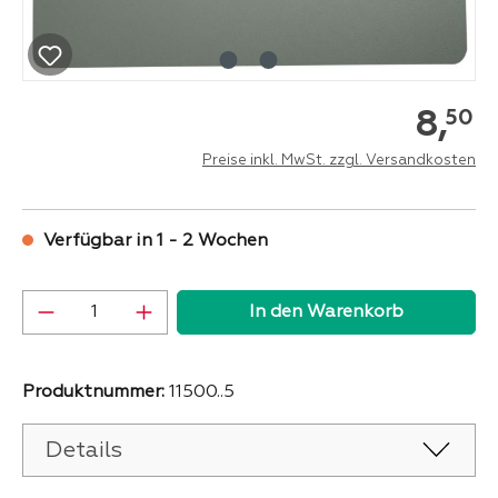
8,
50
Preise inkl. MwSt. zzgl. Versandkosten
Verfügbar in 1 - 2 Wochen
Produkt Anzahl: Gib den gewünschten Wer
In den Warenkorb
Produktnummer:
11500..5
Details