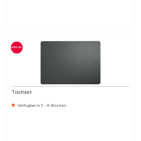
Verkaufspreis:
8,
50
Tischset
Verfügbar in 5 - 6 Wochen
Verkaufspreis:
8,
50