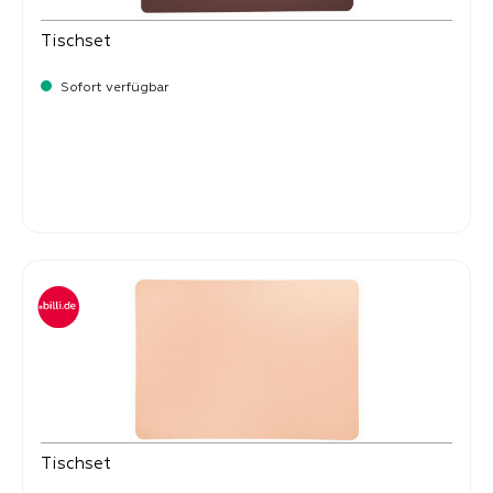
Tischset
Sofort verfügbar
Verkaufspreis:
8,
50
Tischset