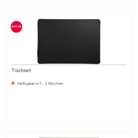
Tischset
Verfügbar in 1 - 2 Wochen
Verkaufspreis:
8,
50