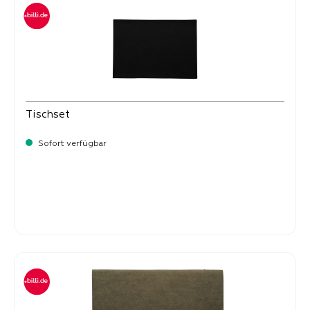
Tischset
Sofort verfügbar
Verkaufspreis:
8,
50