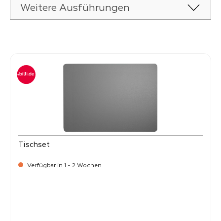
Weitere Ausführungen
Produktgalerie überspringen
Tischset
Verfügbar in 1 - 2 Wochen
Verkaufspreis:
8,
50