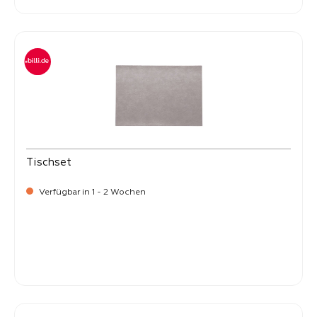
Tischset
Verfügbar in 1 - 2 Wochen
Verkaufspreis:
8,
50