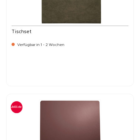
Tischset
Verfügbar in 1 - 2 Wochen
Verkaufspreis:
8,
50