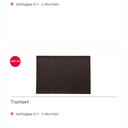
Verfügbar in 1 - 2 Wochen
Verkaufspreis:
8,
50
Tischset
Verfügbar in 1 - 2 Wochen