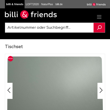
billi & friends
LOFT2020
NaturPlus
billi.de
Zum Hauptinhalt springen
Tischset
Bildergalerie überspringen