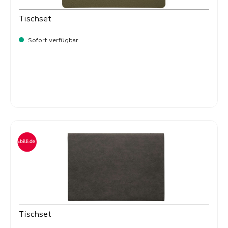
Tischset
Sofort verfügbar
Verkaufspreis:
8,
50
Tischset