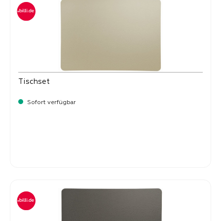
Tischset
Sofort verfügbar
Verkaufspreis:
8,
50