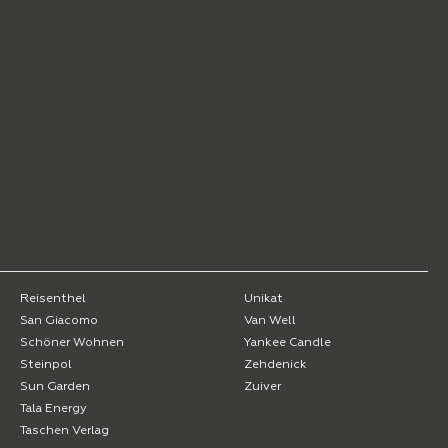
Reisenthel
Unikat
San Giacomo
Van Well
Schöner Wohnen
Yankee Candle
Steinpol
Zehdenick
Sun Garden
Zuiver
Tala Energy
Taschen Verlag