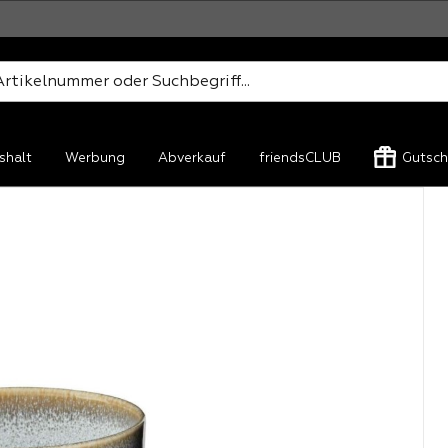
shalt
Werbung
Abverkauf
friendsCLUB
Gutsch