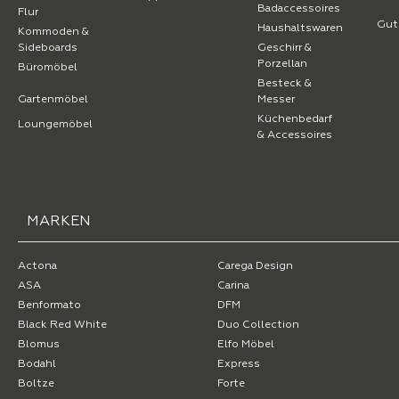
Badaccessoires
Flur
Gut
Haushaltswaren
Kommoden &
Sideboards
Geschirr &
Porzellan
Büromöbel
Besteck &
Gartenmöbel
Messer
Küchenbedarf
Loungemöbel
& Accessoires
MARKEN
Actona
Carega Design
ASA
Carina
Benformato
DFM
Black Red White
Duo Collection
Blomus
Elfo Möbel
Bodahl
Express
Boltze
Forte