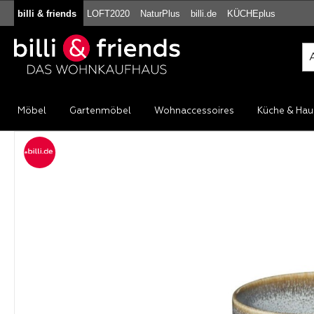
billi & friends
LOFT2020
NaturPlus
billi.de
KÜCHEplus
m Hauptinhalt springen
Zur Suche springen
Zur Hauptnavigation springen
Möbel
Gartenmöbel
Wohnaccessoires
Küche & Hau
Bildergalerie überspringen