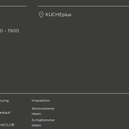
KÜCHEplus
0 - 19.00
bung
Inspiration
Wohnzimmer
erkauf
Ideen
Schlafzimmer
endsCLUB
Ideen