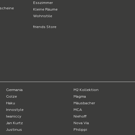
Esszimmer
scheine
Kleine Räume
Wohnstile
friends Store
Germania
M2 Kollektion
Golze
Magma
Haku
Mäusbacher
Innostyle
MCA
Iwaniccy
Niehoff
Jan Kurtz
Nova Via
Justinus
Philippi